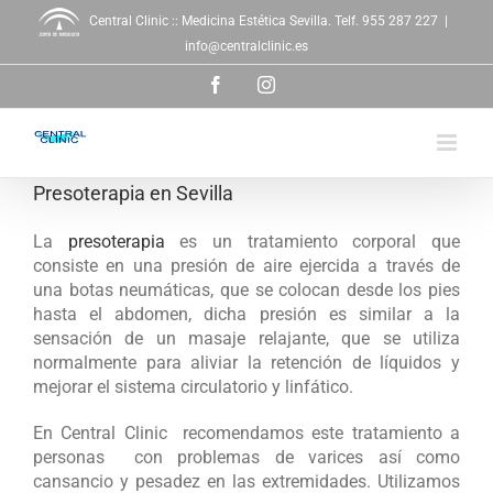
Saltar
Central Clinic :: Medicina Estética Sevilla. Telf. 955 287 227
|
al
info@centralclinic.es
contenido
Facebook
Instagram
Presoterapia en Sevilla
La
presoterapia
es un tratamiento corporal que
consiste en una presión de aire ejercida a través de
una botas neumáticas, que se colocan desde los pies
hasta el abdomen, dicha presión es similar a la
sensación de un masaje relajante, que se utiliza
normalmente para aliviar la retención de líquidos y
mejorar el sistema circulatorio y linfático.
En Central Clinic
recomendamos este tratamiento a
personas
con problemas de varices así como
cansancio y pesadez en las extremidades. Utilizamos